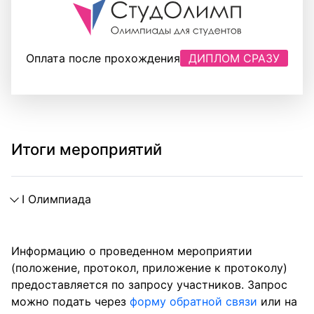
Оплата после прохождения
ДИПЛОМ СРАЗУ
Этапы проведения
Итоги мероприятий
Первый этап
I Олимпиада
24.02.2025 - 09.04.2025 (включительно) прием з
Пример оформления заявки
Информацию о проведенном мероприятии
(положение, протокол, приложение к протоколу)
Второй этап
предоставляется по запросу участников. Запрос
можно подать через
форму обратной связи
или на
10.04.2025 публикация ответов на задания.
10.04